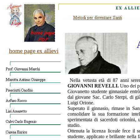
home page ex allievi
Nella vetusta et
à
di 87 anni sere
GIOVANNI REVELLI.
Uno dei p
Giovanetto studente ginnasiale entr
ò
dal giovane Sac. Carlo Sterpi, di gi
Luigi Orione.
Superato il ginnasio, rimase in San
consolidare la sua formazione intel
sperimentata di sacerdoti orion
ì
ni, 
studio.
Ottenuta la licenza liceale fece il s
studente, applicato e brillante nella f