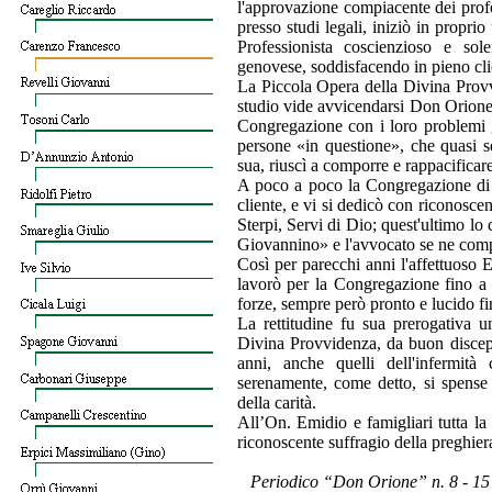
l'approvazione compiacente dei profe
presso studi legali, inizi
ò
in proprio 
Professionista coscienzioso e sol
genovese, soddisfacendo in pieno clie
La Piccola Opera della Divina Provv
studio vide avvicendarsi Don Orion
Congregazione con i loro problemi g
persone «in questione», che quasi s
sua, riusc
ì
a comporre e rappacificare,
A poco a poco la Congregazione di 
cliente, e vi si dedic
ò
con riconoscen
Sterpi, Servi di Dio; quest'ultimo l
Giovannino» e l'avvocato se ne com
Cos
ì
per parecchi anni l'affettuoso E
lavor
ò
per la Congregazione fino a c
forze, sempre per
ò
pronto e lucido fin
La rettitudine fu sua prerogativa u
Divina Provvidenza, da buon discep
anni, anche quelli dell'infermit
à
serenamente, come detto, si spense
della carit
à
.
All’On. Emidio e famigliari tutta la 
riconoscente suffragio della preghier
Periodico “Don Orione” n. 8 - 1