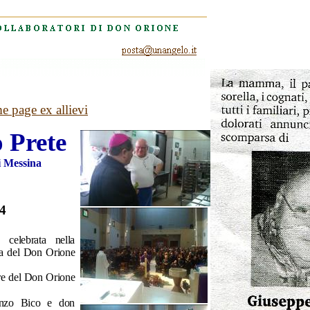
e page ex allievi
 Prete
i Messina
14
 celebrata nella
ta del Don Orione
ore del Don Orione
enzo Bico e don