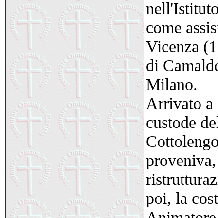
nell'Istitu
come assis
Vicenza (19
di Camaldo
Milano.
Arrivato a
custode de
Cottolengo
proveniva, 
ristruttura
poi, la co
Animatore s