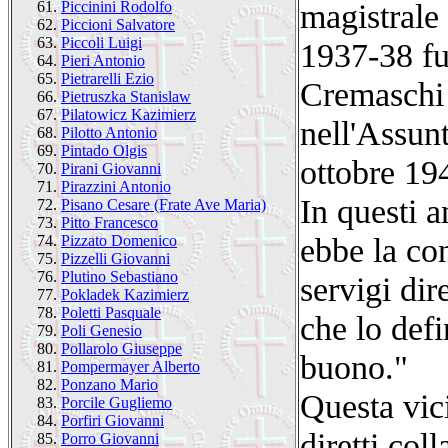
magistrale
61.
Piccinini Rodolfo
62.
Piccioni Salvatore
63.
Piccoli Luigi
1937-38 fu 
64.
Pieri Antonio
65.
Pietrarelli Ezio
Cremaschi 
66.
Pietruszka Stanislaw
67.
Pilatowicz Kazimierz
nell'Assunt
68.
Pilotto Antonio
69.
Pintado Olgis
ottobre 19
70.
Pirani Giovanni
71.
Pirazzini Antonio
In questi 
72.
Pisano Cesare (Frate Ave Maria)
73.
Pitto Francesco
ebbe la con
74.
Pizzato Domenico
75.
Pizzelli Giovanni
76.
Plutino Sebastiano
servigi dir
77.
Pokladek Kazimierz
78.
Poletti Pasquale
che lo def
79.
Poli Genesio
80.
Pollarolo Giuseppe
buono."
81.
Pompermayer Alberto
82.
Ponzano Mario
Questa vici
83.
Porcile Gugliemo
84.
Porfiri Giovanni
diretti col
85.
Porro Giovanni