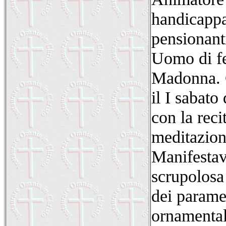
handicappat
pensionanti
Uomo di fe
Madonna. C
il I sabato
con la reci
meditazion
Manifestav
scrupolosa 
dei paramen
ornamental