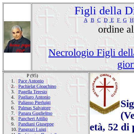
Figli della 
A
B
C
D
E
F
G
H
ordine a
Necrologio Figli dell
gior
P (95)
1.
Pace Antonio
2.
Pachielat Gioachino
3.
Pagella Teresio
4.
Pagliaro Antonio
Sig
5.
Paliasso Pierluigi
6.
Palmas Salvatore
(Ve
7.
Panara Guglielmo
8.
Pancheri Attilio
età, 52 di 
9.
Pandiani Giuseppe
10.
Pangrazi Luigi