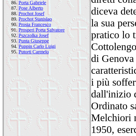
86.
Porta Gabriele
diceva det
87.
Pose Alberto
88.
Prochot Josef
89.
Prochot Stanislao
la sua pers
90.
Prosia Francesco
91.
Prosperi Porta Salvatore
pratico lo 
92.
Pszczolka Josef
93.
Punta Giuseppe
Cottolengo
94.
Puppin Carlo Luigi
95.
Putorti Carmelo
di Genova 
caratterist
i più soffe
dall'inizio
Ordinato s
Melchiori n
1950, eser