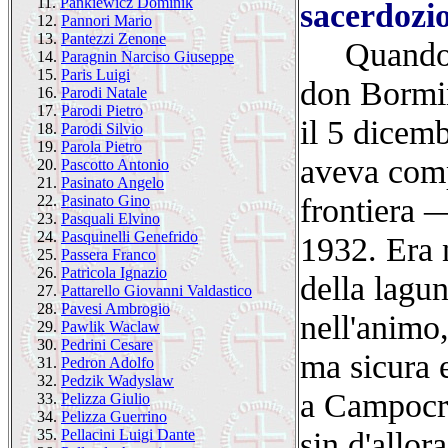
11.
Pankiewicz Dominik
sacerdozi
12.
Pannori Mario
13.
Pantezzi Zenone
Quando El
14.
Paragnin Narciso Giuseppe
15.
Paris Luigi
don Bormini
16.
Parodi Natale
17.
Parodi Pietro
il 5 dicem
18.
Parodi Silvio
19.
Parola Pietro
aveva compi
20.
Pascotto Antonio
21.
Pasinato Angelo
frontiera 
22.
Pasinato Gino
23.
Pasquali Elvino
24.
Pasquinelli Genefrido
1932. Era n
25.
Passera Franco
26.
Patricola Ignazio
della lagun
27.
Pattarello Giovanni Valdastico
28.
Pavesi Ambrogio
nell'animo,
29.
Pawlik Waclaw
30.
Pedrini Cesare
ma sicura 
31.
Pedron Adolfo
32.
Pedzik Wadyslaw
a Campocro
33.
Pelizza Giulio
34.
Pelizza Guerrino
sin d'allor
35.
Pellacini Luigi Dante