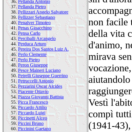
36.
Pellanda Antonio
37.
Pellanda Pietro
accompagnar
38.
Pellizzari Angelo Salvatore
39.
Pellizzer Sebastiano
non facile 
40.
Penalver Timoteo
41.
Penas Gioacchino
della vita
42.
Pensa Carlo
43.
Perciballi Arcangelo
d'animo, ne
44.
Perduca Arturo
45.
Pereira Dos Santos Luiz A.
mirava sen
46.
Perlo Clemente
47.
Perlo Pietro
vocazione,
48.
Peron Giuseppe
49.
Pesce Maineri Luciano
50.
Petrelli Giuseppe Guerrino
aiutandolo 
51.
Petruccelli Antonio
52.
Pezzarini Oscar Alcides
raggiunger
53.
Piacente Ottavio
54.
Piazza Giovanni Battista
Vestì l'abi
55.
Picca Francesco
56.
Piccardo Attilio
compì tutti
57.
Piccardo Luigi
58.
Piccinetti Alceo
(1941-43),
59.
Piccini Bruno
60.
Piccinini Gaetano