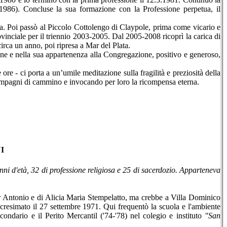
-1986). Concluse la sua formazione con la Professione perpetua, il
ia. Poi passò al Piccolo Cottolengo di Claypole, prima come vicario e
inciale per il triennio 2003-2005. Dal 2005-2008 ricoprì la carica di
irca un anno, poi ripresa a Mar del Plata.
one e nella sua appartenenza alla Congregazione, positivo e generoso,
re - ci porta a un’umile meditazione sulla fragilità e preziosità della
 compagni di cammino e invocando per loro la ricompensa eterna.
I
ni d'età, 32 di professione religiosa e 25 di sacer­dozio. Apparteneva
or Antonio e di Alicia Maria Stempelatto, ma creb­be a Villa Dominico
u cresimato il 27 settembre 1971. Qui frequentò la scuola e l'ambiente
ondario e il Peri­to Mercantil ('74-'78) nel colegio e instituto
"San