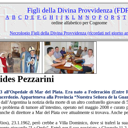
Figli della Divina Provvidenza (FD
A
B
C
D
E
F
G
H
I
J
K
L
M
N
O
P
Q
R
S
T
ordine alfabetico per Cognome
Necrologio Figli della Divina Provvidenza (ricordati nel giorno an
ides Pezzarini
3 all’Ospedale di Mar del Plata. Era nato a Federación (Entre Rí
i sacerdozio. Apparteneva alla Provincia “Nuestra Señora de la Gua
dall’Argentina la notizia della morte di un altro confratello giovane di
 problema di tumore all’intestino, operato nel maggio 2008 e curato p
anche di direttore a Mar del Plata ove attualmente si trovava. Anche pe
ios), 23.1.1962, però crebbe a Villa Dominico, dove si traferì la sua
nto giovanile "La Onda". Entrò per il suo noviziato a Claypole 11.2.1