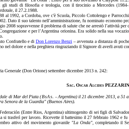
li studi di filosofia e teologia, con il tirocinio a Mercedes (1984
rdotale, il 27.2.1988.
1988 al 1992, a Cordoba, ove c'è Scuola, Piccolo Cottolengo e Parrocch
002. Dato il suo talento nell’amministrazione, fu nominato economo prov
io 2008 sopravvenne il problema di salute che ne arrestò l’attività per c
a Congregazione e per l’Argentina orionina. Era solido nella sua vocazi
o.
sto Confratello e di
Don Lorenzo Benzi
– avvenuta a distanza di poche o
mo nel dolore e nella preghiera ringraziando il Signore di averli avuti
ria Generale (Don Orione) settembre dicembre 2013 n. 242:
Sac. Oscar Alcides PEZZARIN
dale di Mar del Piata
(BsAs.
- Argentina) il 21 dicembre 2013, a 51 an
tra Senora de la Guardia" (Buenos Aires).
Federación (Entre Rios, Argentina) ultimogenito di sei figli di Salvad
 si trasferì per lavoro. Ricevette il battesimo il 27 febbraio 1962 e f
mbro atti­vo del movimento giovanile
"La Onda",
completando il Sec