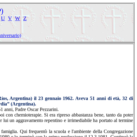
P)
U
V
W
Z
niversario)
os, Argentina) il 23 gennaio 1962. Aveva 51 anni di età, 32 di
rdia” (Argentina).
 51 anni, Padre Oscar Pezzarini.
oi con chemioterapie. Si era ripreso abbastanza bene, tanto da poter
r lui un aggravamento repentino e irrimediabile ha portato al termine
 famiglia. Qui frequentò la scuola e l'ambiente della Congregazione
980 e lo terminò con la prima professione il 12.3.1981. Continuò la