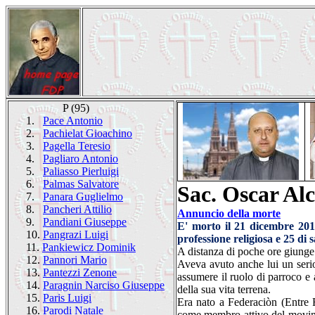
P (95)
1.
Pace Antonio
2.
Pachielat Gioachino
3.
Pagella Teresio
4.
Pagliaro Antonio
5.
Paliasso Pierluigi
6.
Palmas Salvatore
Sac. Oscar Alc
7.
Panara Guglielmo
8.
Pancheri Attilio
Annuncio della morte
9.
Pandiani Giuseppe
E' morto il 21 dicembre 201
10.
Pangrazi Luigi
professione religiosa e 25 d
11.
Pankiewicz Dominik
A distanza di poche ore giunge 
12.
Pannori Mario
Aveva avuto anche lui un serio
13.
Pantezzi Zenone
assumere il ruolo di parroco e 
14.
Paragnin Narciso Giuseppe
della sua vita terrena.
15.
Paris Luigi
Era nato a Federaciòn (Entre R
16.
Parodi Natale
come membro attivo del movime