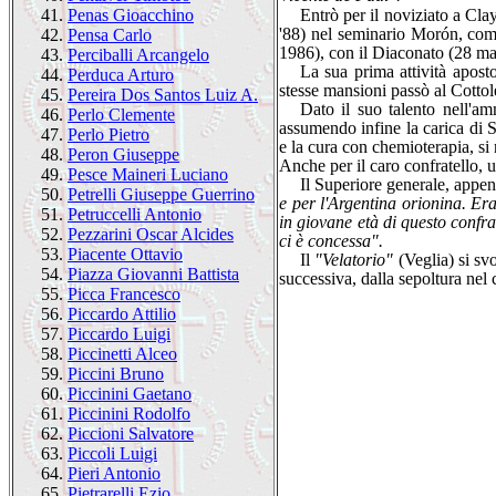
Entrò per il noviziato a Cl
41.
Penas Gioacchino
'88) nel seminario Morón, comp
42.
Pensa Carlo
1986), con il Diaconato (28 mar
43.
Perciballi Arcangelo
La sua prima attività apost
44.
Perduca Arturo
stesse mansioni passò al Cottol
45.
Pereira Dos Santos Luiz A.
Dato il suo talento nell'am
46.
Perlo Clemente
assumendo infine la carica di 
47.
Perlo Pietro
e la cura con chemioterapia, si
48.
Peron Giuseppe
Anche per il caro confratel­lo, 
49.
Pesce Maineri Luciano
Il Superiore generale, appena
50.
Petrelli Giuseppe Guerrino
e per l'Argentina orionina. Er
51.
Petruccelli Antonio
in giovane età di questo confra
52.
Pezzarini Oscar Alcides
ci è concessa".
53.
Piacente Ottavio
Il
"Velatorio"
(Veglia) si sv
54.
Piazza Giovanni Battista
successiva, dalla sepoltura nel
55.
Picca Francesco
56.
Piccardo Attilio
57.
Piccardo Luigi
58.
Piccinetti Alceo
59.
Piccini Bruno
60.
Piccinini Gaetano
61.
Piccinini Rodolfo
62.
Piccioni Salvatore
63.
Piccoli Luigi
64.
Pieri Antonio
65.
Pietrarelli Ezio