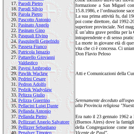
17.
Parodi Pietro
formazione a San Miguel con g
18.
Parodi Silvio
15.8.1986, e l’ordinazione sace
19.
Parola Pietro
La sua prima attività fu, dal 
20.
Pascotto Antonio
poi come direttore, dal 1992-2
21.
Pasinato Angelo
superiore provinciale. Nel magg
22.
Pasinato Gino
È un’altra grave perdita per l
23.
Pasquali Elvino
intraprendente e di senso pratic
24.
Pasquinelli Genefrido
La morte in giovane età di que
25.
Passera Franco
vita che ci è concessa. Ci unia
26.
Patricola Ignazio
Don Flavio Peloso
27.
Pattarello Giovanni
Valdastico
28.
Pavesi Ambrogio
29.
Pawlik Waclaw
Atti e Comunicazioni della Cu
30.
Pedrini Cesare
31.
Pedron Adolfo
32.
Pedzik Wadyslaw
33.
Pelizza Giulio
34.
Pelizza Guerrino
Serenamente deceduto all'ospe
alla Provincia religiosa "Nues
35.
Pellacini Luigi Dante
36.
Pellanda Antonio
Era nato il 23 gennaio 1962 a 
37.
Pellanda Pietro
(Buenos Aires) dove la famiglia
38.
Pellizzari Angelo Salvatore
della Congregazione come me
39.
Pellizzer Sebastiano
Vicente de Paul".
40.
Penalver Timoteo