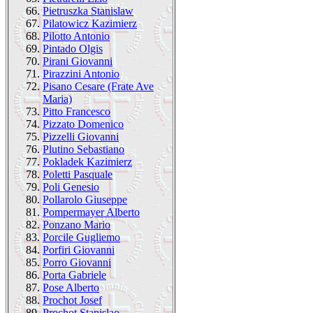
66.
Pietruszka Stanislaw
67.
Pilatowicz Kazimierz
68.
Pilotto Antonio
69.
Pintado Olgis
70.
Pirani Giovanni
71.
Pirazzini Antonio
72.
Pisano Cesare (Frate Ave
Maria)
73.
Pitto Francesco
74.
Pizzato Domenico
75.
Pizzelli Giovanni
76.
Plutino Sebastiano
77.
Pokladek Kazimierz
78.
Poletti Pasquale
79.
Poli Genesio
80.
Pollarolo Giuseppe
81.
Pompermayer Alberto
82.
Ponzano Mario
83.
Porcile Gugliemo
84.
Porfiri Giovanni
85.
Porro Giovanni
86.
Porta Gabriele
87.
Pose Alberto
88.
Prochot Josef
89.
Prochot Stanislao