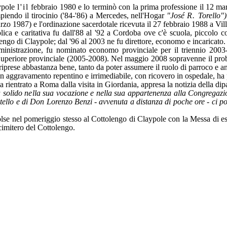
aypole
l'il
febbraio 1980 e lo terminò con la prima professione il 12 marz
iendo il tirocinio ('84-'86) a Mercedes, nell'Hogar
"José
R.
Torello"
zo 1987) e l'ordinazione sacerdotale ricevuta il 27 febbraio 1988 a Vil
olica e caritativa fu dall'88 al '92 a Cordoba ove c'è scuola, piccolo
engo di Claypole; dal '96 al 2003 ne fu direttore, economo e incaricato.
ministrazione, fu nominato economo provincia­le per il triennio 2003-
Superiore provinciale (2005-2008). Nel maggio 2008 sopravenne il proble
 riprese abbastanza bene, tanto da poter assumere il ruolo di parroco e an
un aggravamento repentino e irrimediabile, con ricovero in ospedale, ha p
 rientrato a Roma dalla visita in Giordania, appresa la notizia della dipa
a solido nella sua vocazione e nella sua appartenenza alla Congregazio
tello e di Don Lorenzo Benzi - avvenuta a distanza di poche ore - ci port
olse nel pomeriggio stesso al Cottolengo di Claypole con la Messa di es
 cimitero del Cottolengo.