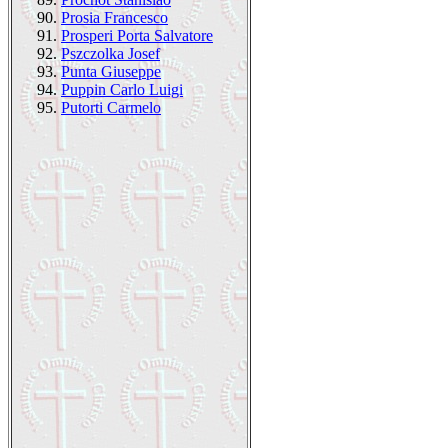
90.
Prosia Francesco
91.
Prosperi Porta Salvatore
92.
Pszczolka Josef
93.
Punta Giuseppe
94.
Puppin Carlo Luigi
95.
Putorti Carmelo