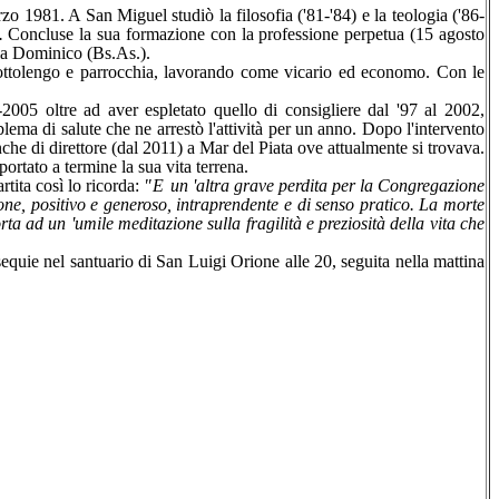
o 1981. A San Miguel studiò la filosofia ('81-'84) e la teologia ('86-
).
Concluse la sua formazione con la professione perpetua (15 agosto
la Domi­nico (Bs.As.).
 cottolengo e parrocchia, lavorando come vicario ed eco­nomo. Con le
2005 oltre ad aver espletato quello di consigliere dal '97 al 2002,
ma di salute che ne arrestò l'attività per un anno. Dopo l'intervento
che di direttore (dal 2011) a Mar del Piata ove attualmente si trovava.
ortato a termine la sua vita terrena.
rtita così lo ricorda:
"E
un 'altra grave perdita per la Congregazione
ne, positivo e generoso, intrapren­dente e di senso pratico. La morte
a ad un 'umi­le meditazione sulla fragilità e preziosità della vita che
equie nel santuario di San Luigi Orione alle 20, seguita nella mattina