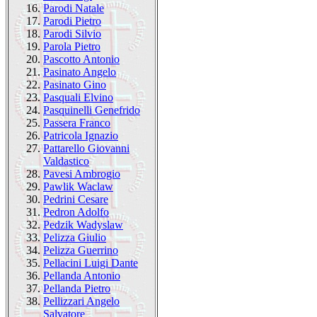
16.
Parodi Natale
17.
Parodi Pietro
18.
Parodi Silvio
19.
Parola Pietro
20.
Pascotto Antonio
21.
Pasinato Angelo
22.
Pasinato Gino
23.
Pasquali Elvino
24.
Pasquinelli Genefrido
25.
Passera Franco
26.
Patricola Ignazio
27.
Pattarello Giovanni
Valdastico
28.
Pavesi Ambrogio
29.
Pawlik Waclaw
30.
Pedrini Cesare
31.
Pedron Adolfo
32.
Pedzik Wadyslaw
33.
Pelizza Giulio
34.
Pelizza Guerrino
35.
Pellacini Luigi Dante
36.
Pellanda Antonio
37.
Pellanda Pietro
38.
Pellizzari Angelo
Salvatore