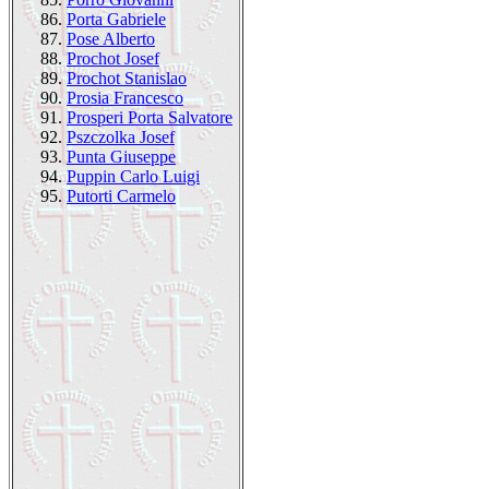
86.
Porta Gabriele
87.
Pose Alberto
88.
Prochot Josef
89.
Prochot Stanislao
90.
Prosia Francesco
91.
Prosperi Porta Salvatore
92.
Pszczolka Josef
93.
Punta Giuseppe
94.
Puppin Carlo Luigi
95.
Putorti Carmelo