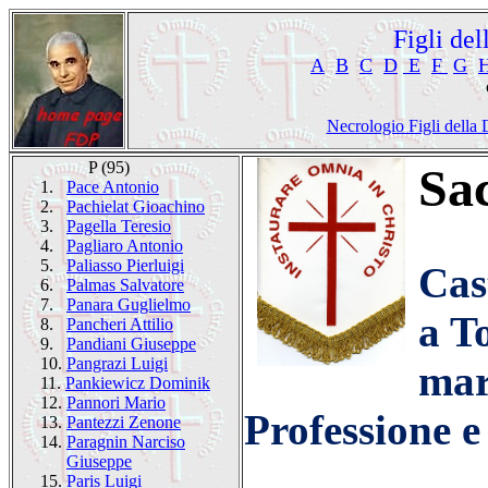
Figli de
A
B
C
D
E
F
G
Necrologio Figli della 
P (95)
Sac
1.
Pace Antonio
2.
Pachielat Gioachino
3.
Pagella Teresio
4.
Pagliaro Antonio
5.
Paliasso Pierluigi
Cas
6.
Palmas Salvatore
7.
Panara Guglielmo
a T
8.
Pancheri Attilio
9.
Pandiani Giuseppe
10.
Pangrazi Luigi
mar
11.
Pankiewicz Dominik
12.
Pannori Mario
Professione e
13.
Pantezzi Zenone
14.
Paragnin Narciso
Giuseppe
15.
Paris Luigi