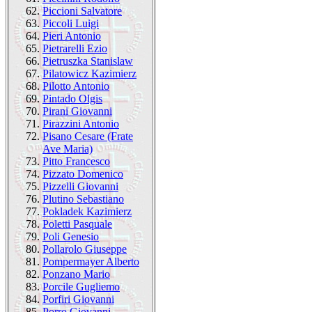
62.
Piccioni Salvatore
63.
Piccoli Luigi
64.
Pieri Antonio
65.
Pietrarelli Ezio
66.
Pietruszka Stanislaw
67.
Pilatowicz Kazimierz
68.
Pilotto Antonio
69.
Pintado Olgis
70.
Pirani Giovanni
71.
Pirazzini Antonio
72.
Pisano Cesare (Frate
Ave Maria)
73.
Pitto Francesco
74.
Pizzato Domenico
75.
Pizzelli Giovanni
76.
Plutino Sebastiano
77.
Pokladek Kazimierz
78.
Poletti Pasquale
79.
Poli Genesio
80.
Pollarolo Giuseppe
81.
Pompermayer Alberto
82.
Ponzano Mario
83.
Porcile Gugliemo
84.
Porfiri Giovanni
85.
Porro Giovanni