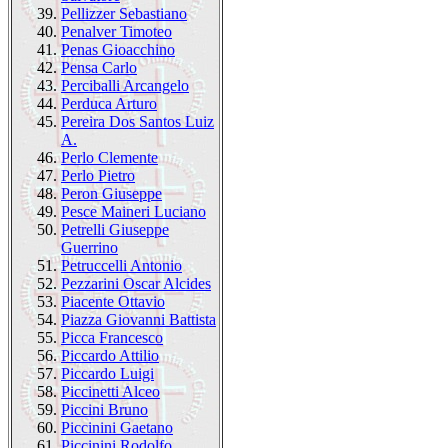
39.
Pellizzer Sebastiano
40.
Penalver Timoteo
41.
Penas Gioacchino
42.
Pensa Carlo
43.
Perciballi Arcangelo
44.
Perduca Arturo
45.
Pereira Dos Santos Luiz
A.
46.
Perlo Clemente
47.
Perlo Pietro
48.
Peron Giuseppe
49.
Pesce Maineri Luciano
50.
Petrelli Giuseppe
Guerrino
51.
Petruccelli Antonio
52.
Pezzarini Oscar Alcides
53.
Piacente Ottavio
54.
Piazza Giovanni Battista
55.
Picca Francesco
56.
Piccardo Attilio
57.
Piccardo Luigi
58.
Piccinetti Alceo
59.
Piccini Bruno
60.
Piccinini Gaetano
61.
Piccinini Rodolfo