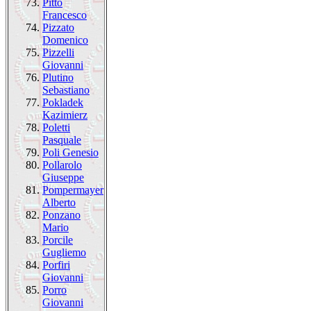
73.
Pitto
Francesco
74.
Pizzato
Domenico
75.
Pizzelli
Giovanni
76.
Plutino
Sebastiano
77.
Pokladek
Kazimierz
78.
Poletti
Pasquale
79.
Poli Genesio
80.
Pollarolo
Giuseppe
81.
Pompermayer
Alberto
82.
Ponzano
Mario
83.
Porcile
Gugliemo
84.
Porfiri
Giovanni
85.
Porro
Giovanni