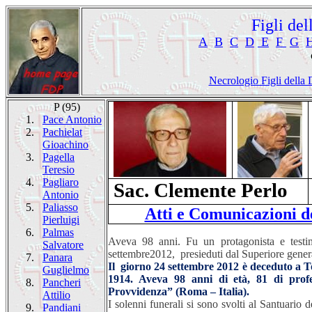
Figli de
A
B
C
D
E
F
G
Necrologio Figli della 
P (95)
1.
Pace Antonio
2.
Pachielat
Gioachino
3.
Pagella
Teresio
4.
Pagliaro
Sac. Clemente Perlo
Antonio
5.
Paliasso
Atti e Comunicazioni d
Pierluigi
6.
Palmas
Aveva 98 anni. Fu un protagonista e testi
Salvatore
settembre2012,
presieduti dal Superiore gener
7.
Panara
Il giorno 24 settembre 2012 è deceduto a T
Guglielmo
1914. Aveva 98 anni di età, 81 di profe
8.
Pancheri
Provvidenza” (Roma – Italia).
Attilio
I solenni funerali si sono svolti al Santuario
9.
Pandiani