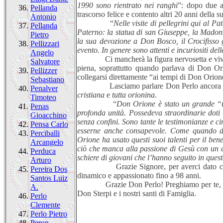
1990 sono rientrato nei ranghi
”: dopo due 
36.
Pellanda
trascorso felice e contento altri 20 anni della s
Antonio
“
Nelle visite di pellegrini qui al Pa
37.
Pellanda
Paterno: la statua di san Giuseppe, la Madonn
Pietro
la sua devozione a Don Bosco, il Crocifisso g
38.
Pellizzari
evento. In genere sono attenti e incuriositi dell
Angelo
Ci mancherà la figura nervosetta e vivace d
Salvatore
piena, soprattutto quando parlava di Don Ori
39.
Pellizzer
collegarsi direttamente “ai tempi di Don Orione
Sebastiano
Lasciamo parlare Don Perlo ancora una volt
40.
Penalver
cristiana
e
tutta orionina
.
Timoteo
“
Don Orione è stato un grande “u
41.
Penas
profonda unità. Possedeva straordinarie doti 
Gioacchino
senza confini. Sono tante le testimonianze e 
42.
Pensa Carlo
esserne anche consapevole. Come quando dic
43.
Perciballi
Orione ha usato questi suoi talenti per il be
Arcangelo
ciò che manca alla passione di Gesù con un d
44.
Perduca
schiere di giovani che l’hanno seguito in ques
Arturo
Grazie Signore, per averci dato così a l
45.
Pereira Dos
dinamico e appassionato fino a 98 anni.
Santos Luiz
Grazie Don Perlo! Preghiamo per te, perché 
A.
Don Sterpi e i nostri santi di Famiglia.
46.
Perlo
Clemente
47.
Perlo Pietro
48.
Peron