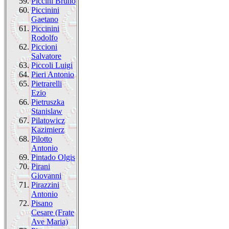
59.
Piccini Bruno
60.
Piccinini
Gaetano
61.
Piccinini
Rodolfo
62.
Piccioni
Salvatore
63.
Piccoli Luigi
64.
Pieri Antonio
65.
Pietrarelli
Ezio
66.
Pietruszka
Stanislaw
67.
Pilatowicz
Kazimierz
68.
Pilotto
Antonio
69.
Pintado Olgis
70.
Pirani
Giovanni
71.
Pirazzini
Antonio
72.
Pisano
Cesare (Frate
Ave Maria)