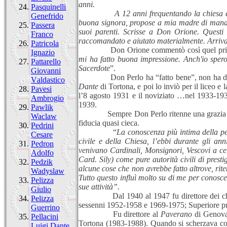
anni.
24.
Pasquinelli
A 12 anni frequentando la chiesa 
Genefrido
buona signora, propose a mia madre di manda
25.
Passera
suoi parenti. Scrisse a Don Orione. Questi 
Franco
raccomandato e aiutato materialmente. Arrivai
26.
Patricola
Don Orione commentò così quel primo
Ignazio
mi ha fatto buona impressione. Anch'io spero 
27.
Pattarello
Sacerdote
”.
Giovanni
Don Perlo ha “fatto bene”, non ha deluso le
Valdastico
Dante
di Tortona, e poi lo inviò per il liceo e l
28.
Pavesi
l’8 agosto 1931 e il noviziato …nel 1933-19
Ambrogio
1939.
29.
Pawlik
Sempre Don Perlo ritenne una grazia per la 
Waclaw
fiducia quasi cieca.
30.
Pedrini
“
La conoscenza più intima della p
Cesare
civile e della Chiesa, l’ebbi durante gli an
31.
Pedron
venivano Cardinali, Monsignori, Vescovi a ce
Adolfo
Card. Sily) come pure autorità civili di pres
32.
Pedzik
alcune cose che non avrebbe fatto altrove, rite
Wadyslaw
Tutto questo influì molto su di me per conosce
33.
Pelizza
sue attività”.
Giulio
Dal 1940 al 1947 fu direttore dei chieric
34.
Pelizza
sessenni 1952-1958 e 1969-1975; Superiore pr
Guerrino
Fu direttore al
Paverano
di Genova
35.
Pellacini
Tortona (1983-1988). Quando si scherzava con 
Luigi Dante