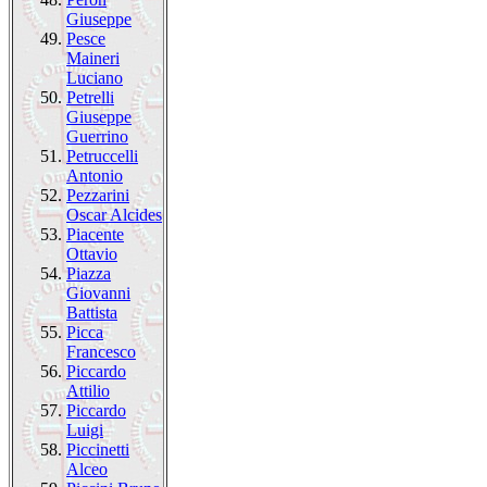
Giuseppe
49.
Pesce
Maineri
Luciano
50.
Petrelli
Giuseppe
Guerrino
51.
Petruccelli
Antonio
52.
Pezzarini
Oscar Alcides
53.
Piacente
Ottavio
54.
Piazza
Giovanni
Battista
55.
Picca
Francesco
56.
Piccardo
Attilio
57.
Piccardo
Luigi
58.
Piccinetti
Alceo