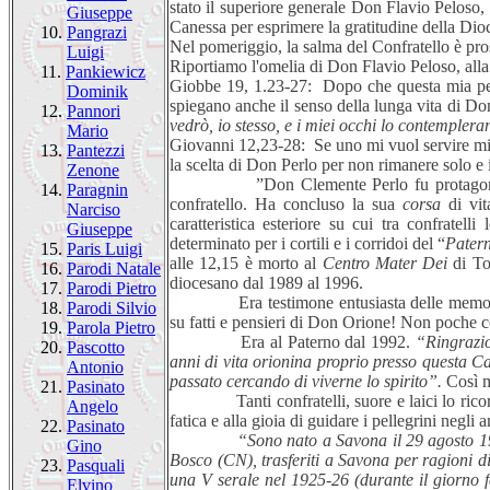
stato il superiore generale Don Flavio Peloso,
Giuseppe
Canessa per esprimere la gratitudine della Dio
10.
Pangrazi
Nel pomeriggio, la salma del Confratello è pr
Luigi
Riportiamo l'omelia di Don Flavio Peloso, alla
11.
Pankiewicz
Giobbe 19, 1.23-27: Dopo che questa mia pell
Dominik
spiegano anche il senso della lunga vita di Don
12.
Pannori
vedrò, io stesso, e i miei occhi lo contempler
Mario
Giovanni 12,23-28: Se uno mi vuol servire mi 
13.
Pantezzi
la scelta di Don Perlo per non rimanere solo e 
Zenone
”Don Clemente Perlo fu protagonista e te
14.
Paragnin
confratello. Ha concluso la sua
corsa
di vit
Narciso
caratteristica esteriore su cui tra confratel
Giuseppe
determinato per i cortili e i corridoi del “
Pater
15.
Paris Luigi
alle 12,15 è morto al
Centro Mater Dei
di To
16.
Parodi Natale
diocesano dal 1989 al 1996.
17.
Parodi Pietro
Era testimone entusiasta delle memorie di D
18.
Parodi Silvio
su fatti e pensieri di Don Orione! Non poche 
19.
Parola Pietro
Era al Paterno dal 1992.
“Ringrazio
20.
Pascotto
anni di vita orionina proprio presso questa 
Antonio
passato cercando di viverne lo spirito”.
Così m
21.
Pasinato
Tanti confratelli, suore e laici lo ricordan
Angelo
fatica e alla gioia di guidare i pellegrini negl
22.
Pasinato
“Sono nato a Savona il 29 agosto 
Gino
Bosco (CN), trasferiti a Savona per ragioni d
23.
Pasquali
una V serale nel 1925-26 (durante il giorno 
Elvino